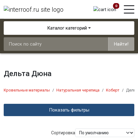
0
Каталог категорий
Найти!
Дельта Дюна
Кровельные материалы
Натуральная черепица
Коберт
Дельт
Показать фильтры
Сортировка