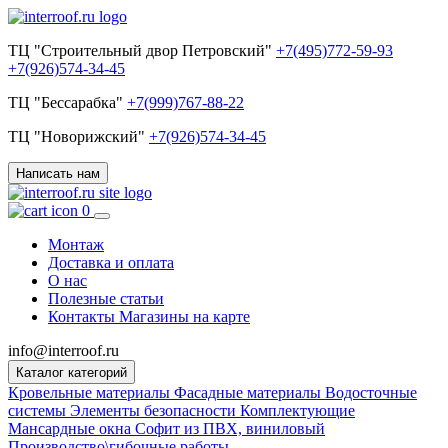
ТЦ "Строительный двор Петровский"
+7(495)772-59-93
+7(926)574-34-45
ТЦ "Бессарабка"
+7(999)767-88-22
ТЦ "Новорижский"
+7(926)574-34-45
Написать нам
0
Монтаж
Доставка и оплата
О нас
Полезные статьи
Контакты
Магазины на карте
info@interroof.ru
Каталог категорий
Кровельные материалы
Фасадные материалы
Водосточные
системы
Элементы безопасности
Комплектующие
Мансардные окна
Софит из ПВХ, виниловый
Производство\гибочные работы