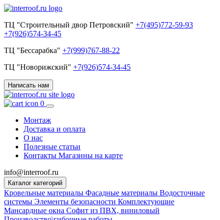
ТЦ "Строительный двор Петровский"
+7(495)772-59-93
+7(926)574-34-45
ТЦ "Бессарабка"
+7(999)767-88-22
ТЦ "Новорижский"
+7(926)574-34-45
Написать нам
0
Монтаж
Доставка и оплата
О нас
Полезные статьи
Контакты
Магазины на карте
info@interroof.ru
Каталог категорий
Кровельные материалы
Фасадные материалы
Водосточные
системы
Элементы безопасности
Комплектующие
Мансардные окна
Софит из ПВХ, виниловый
Производство\гибочные работы