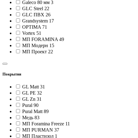
Galeco 80 мм
3
GLC Steel
22
GLC ПВХ
26
Grandsystem
17
OPTIMA
71
Vortex
51
МП FORAMINA
49
МП Модерн
15
МП Проект
22
Покрытия
GL Matt
31
GL PE
32
GL Zn
31
Pural
90
Pural Matt
89
Медь
83
МП Foramina Freeze
11
МП PURMAN
37
МП Пластизол
1