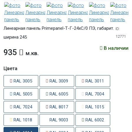
Линеарная панель Primepanel-Т-Г-24хС/0 ПЭ, габарит.
ID:
12771
ширина 245
В наличии
935
м.кв.
Цвета
RAL 3005
RAL 3009
RAL 3011
RAL 5005
RAL 6005
RAL 7004
RAL 7024
RAL 8017
RAL 1015
RAL 1018
RAL 9003
RAL 6002