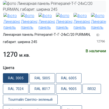
Линеарная панель Primepanel-Т-Г-24хС/20 PURMAN,
ID:
12766
габарит. ширина 245
В наличии
1270
м.кв.
Цвета
RAL 3005
RAL 5005
RAL 6005
RAL 7024
RAL 8017
RAL 9005
RR32
Tourmalin Светло-зеленый