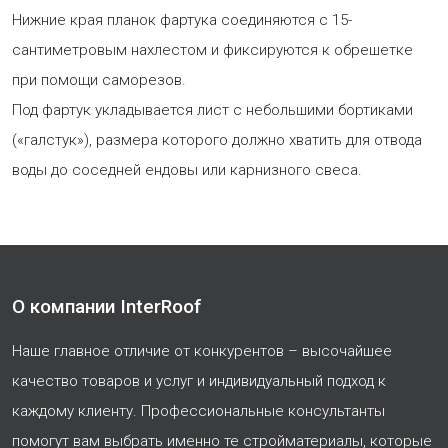
Нижние края планок фартука соединяются с 15-
сантиметровым нахлестом и фиксируются к обрешетке
при помощи саморезов.
Под фартук укладывается лист с небольшими бортиками
(«галстук»), размера которого должно хватить для отвода
воды до соседней ендовы или карнизного свеса.
О компании InterRoof
Наше главное отличие от конкурентов – высочайшее
качество товаров и услуг и индивидуальный подход к
каждому клиенту. Профессиональные консультанты
помогут вам выбрать именно те стройматериалы, которые