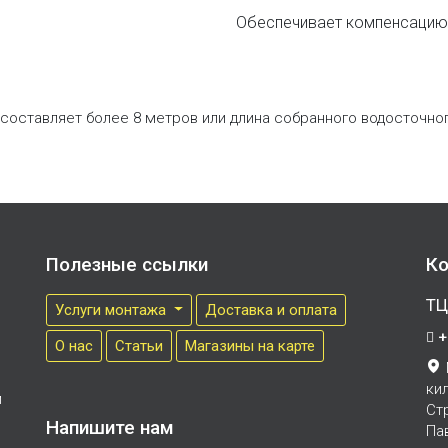
Обеспечивает компенсацию 
составляет более 8 метров или длина собранного водосточно
Полезные ссылки
Ко
ТЦ
Услуги монтажа
Доставка и оплата
+
О нас
Cтатьи
Магазины на карте
ки
м
Ст
Напишите нам
Па