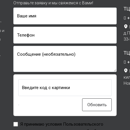
Отправьте заявку и мы свяжемся с Вами!
ТЦ
Ваше имя
+
-
р и
д.
Телефон
33
и
ТЦ
Сообщение (необязательно)
7
+
ки
Но
Введите код с картинки
Обновить
Я принимаю условия Пользовательского