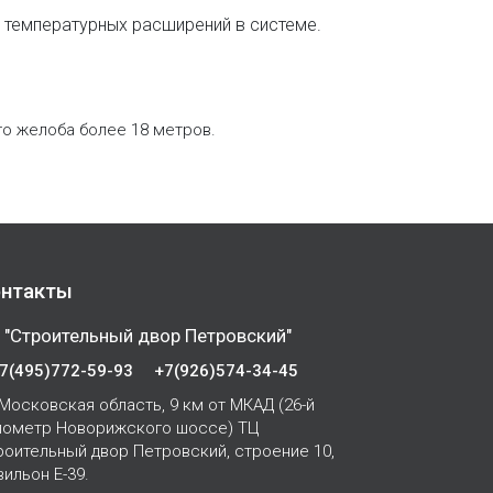
температурных расширений в системе.
го желоба более 18 метров.
нтакты
 "Строительный двор Петровский"
7(495)772-59-93
+7(926)574-34-45
Московская область, 9 км от МКАД (26-й
лометр Новорижского шоссе) ТЦ
роительный двор Петровский, строение 10,
вильон Е-39.