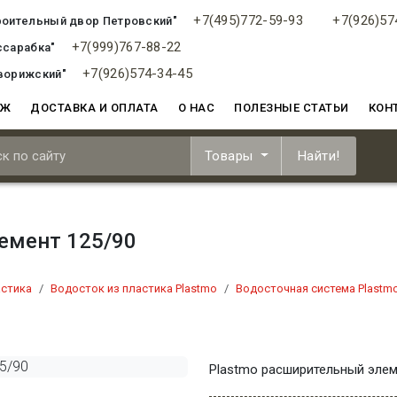
+7(495)772-59-93
+7(926)57
роительный двор Петровский"
+7(999)767-88-22
ссарабка"
+7(926)574-34-45
ворижский"
АЖ
ДОСТАВКА И ОПЛАТА
О НАС
ПОЛЕЗНЫЕ СТАТЬИ
КОН
Товары
Найти!
емент 125/90
астика
Водосток из пластика Plastmo
Водосточная система Plastmo
Plastmo расширительный элем