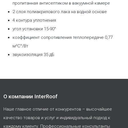
пропитанная антисептиком в вакуумной камере
2 слоя полиакрилового лака на водной основе
4 контура уплотнения
угол установки 15-90°
коэффициент сопротивления теплопередаче 0,77
м²С°/Вт
звукоизоляция 35 дБ
О компании InterRoof
Наше главное отличие от конкурентов – высочайшее
качество товаров и услуг и индивидуальный подход к
каждому клиенту. Профессиональные консультанты