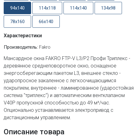
94x140
114x118
114x140
134x98
78x160
66x140
Характеристики
Производитель:
Fakro
Мансардное окна FAKRO FTP-V L3/P2 Профи Триплекс -
деревянное среднеповоротное окно, оснащеное
энергосберегающим пакетом L3, внешнее стекло -
ударопросное закаленное с легкоочищающимся
покрытием, внутреннее - ламинированное (ударостойкая
система "триплекс") и автоматическим вентклапаном
V40P пропуcкной способностью до 49 м³/час.
Опционально устанавливается электропривод с
дистанционным управлением.
Описание товара