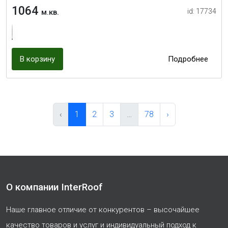
1064
id: 17734
м.кв.
В корзину
Подробнее
‹
1
2
3
…
78
›
О компании InterRoof
Наше главное отличие от конкурентов – высочайшее
качество товаров и услуг и индивидуальный подход к