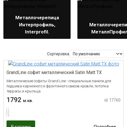
Металлочерепица
Интерпрофиль,
Металлочереп
Interprofil.
МеталлПрофи
Сортировка
GrandLine софит металлический Satin Matt ТX
Металлические софиты Grand Line - специальные панели для
подшива карнизного и фронтонного свесов кровли, потолка
террасы и крыльца.
1792
id: 17760
м.кв.
В корзину
Подробнее