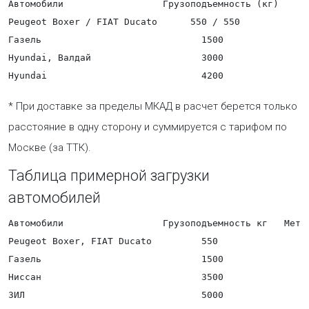
Автомобили                  Грузоподъемность (кг)     
Peugeot Boxer / FIAT Ducato      550 / 550            
Газель                             1500               
Hyundai, Валдай                    3000               
* При доставке за пределы МКАД в расчет берется только
расстояние в одну сторону и суммируется с тарифом по
Москве (за ТТК).
Таблица примерной загрузки
автомобилей
Автомобили                  Грузоподъемность кг   Мета
Peugeot Boxer, FIAT Ducato         550                 
Газель                             1500                
Ниссан                             3500                
ЗИЛ                                5000               