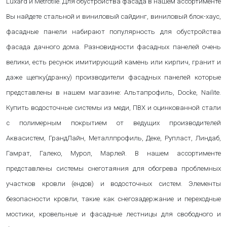
Luxard и Metrotile. Для обустройства фасада в нашем ассортименте
Вы найдете стальной и виниловый сайдинг, виниловый блок-хаус,
фасадные панели набирают популярность для обустройства
фасада дачного дома. Разновидности фасадных панелей очень
велики, есть ресунок имитирующий камень или кирпич, гранит и
даже щепку(дранку) производители фасадных панелей которые
представлены в нашем магазине: Альтапрофиль, Docke, Nailite.
Купить водосточные системы из меди, ПВХ и оцинкованной стали
с полимерным покрытием от ведущих производителей
Аквасистем, ГрандЛайн, Металлпрофиль, Деке, Рупласт, Линдаб,
Гамрат, Галеко, Мурол, Марлей. В нашем ассортименте
представлены системы снеготаяния для обогрева проблемных
участков кровли (ендов) и водосточных систем. Элементы
безопасности кровли, такие как снегозадержание и переходные
мостики, кровельные и фасадные лестницы для свободного и