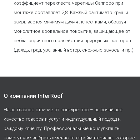
коэффициент перехлеста черепицы Саппоро при
монтаже составляет 2,8. Каждый сантиметр крыши
закрывается минимум двумя лепестками, образуя
монолитное кровельное покрытие, защищающее от
неблагоприятного воздействия природных факторов
(дождь, град, ураганный ветер, снежные заносы и пр.)
О компании InterRoof
Наше главное отличие от конкурентов – высочайшее
качество товаров и услуг и индивидуальный подход к
каждому клиенту. Профессиональные консультанты
помогут вам выбрать именно те стройматериалы, которые