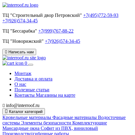
ТЦ "Строительный двор Петровский"
+7(495)772-59-93
+7(926)574-34-45
ТЦ "Бессарабка"
+7(999)767-88-22
ТЦ "Новорижский"
+7(926)574-34-45
Написать нам
0
Монтаж
Доставка и оплата
О нас
Полезные статьи
Контакты
Магазины на карте
info@interroof.ru
Каталог категорий
Кровельные материалы
Фасадные материалы
Водосточные
системы
Элементы безопасности
Комплектующие
Мансардные окна
Софит из ПВХ, виниловый
Производство\гибочные работы