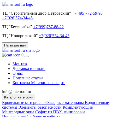
ТЦ "Строительный двор Петровский"
+7(495)772-59-93
+7(926)574-34-45
ТЦ "Бессарабка"
+7(999)767-88-22
ТЦ "Новорижский"
+7(926)574-34-45
Написать нам
0
Монтаж
Доставка и оплата
О нас
Полезные статьи
Контакты
Магазины на карте
info@interroof.ru
Каталог категорий
Кровельные материалы
Фасадные материалы
Водосточные
системы
Элементы безопасности
Комплектующие
Мансардные окна
Софит из ПВХ, виниловый
Производство\гибочные работы