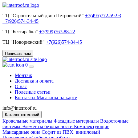
ТЦ "Строительный двор Петровский"
+7(495)772-59-93
+7(926)574-34-45
ТЦ "Бессарабка"
+7(999)767-88-22
ТЦ "Новорижский"
+7(926)574-34-45
Написать нам
0
Монтаж
Доставка и оплата
О нас
Полезные статьи
Контакты
Магазины на карте
info@interroof.ru
Каталог категорий
Кровельные материалы
Фасадные материалы
Водосточные
системы
Элементы безопасности
Комплектующие
Мансардные окна
Софит из ПВХ, виниловый
Производство\гибочные работы