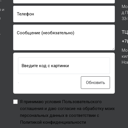
-
Мо
р и
д.
Телефон
и
33
ТЦ
Сообщение (необязательно)
7
+7
Мо
ки
Но
Введите код с картинки
Обновить
Я принимаю условия Пользовательского
соглашения и даю согласие на обработку моих
персональных данных в соответствии с
Политикой конфиденциальности