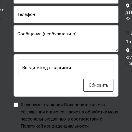
-
р и
д.
Телефон
33
и
ТЦ
Сообщение (необязательно)
7
+
ки
Но
Введите код с картинки
Обновить
Я принимаю условия Пользовательского
соглашения и даю согласие на обработку моих
персональных данных в соответствии с
Политикой конфиденциальности