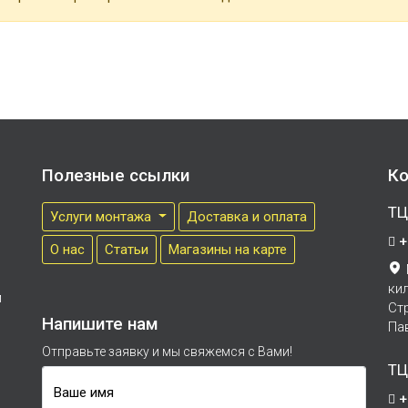
Полезные ссылки
Ко
ТЦ
Услуги монтажа
Доставка и оплата
+
О нас
Cтатьи
Магазины на карте
ки
м
Ст
Напишите нам
Па
Отправьте заявку и мы свяжемся с Вами!
ТЦ
Ваше имя
+