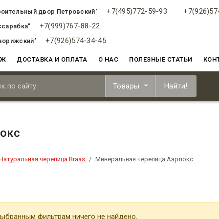
+7(495)772-59-93
+7(926)57
роительный двор Петровский"
+7(999)767-88-22
ссарабка"
+7(926)574-34-45
ворижский"
АЖ
ДОСТАВКА И ОПЛАТА
О НАС
ПОЛЕЗНЫЕ СТАТЬИ
КОН
Товары
Найти!
локс
Натуральная черепица Braas
Минеральная черепица Аэрлокс
ыбранным фильтрам ничего не найдено.