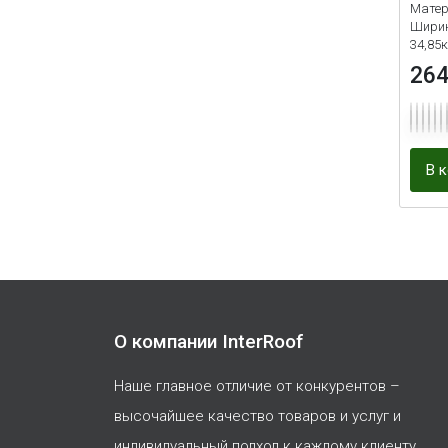
Матер
Светло-салатовый
1
Ширин
34,85к
Серый
1
26
Сибирский кедр
1
Сирень
1
Слоновая кость
В 
2
Темный коралл
1
Фламинго
1
О компании InterRoof
Наше главное отличие от конкурентов –
высочайшее качество товаров и услуг и
индивидуальный подход к каждому клиенту.