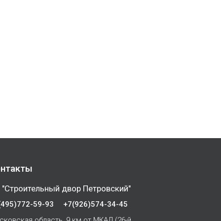
нтакты
 "Строительный двор Петровский"
(495)772-59-93
+7(926)574-34-45
сковская область, 9 км от МКАД (26-й