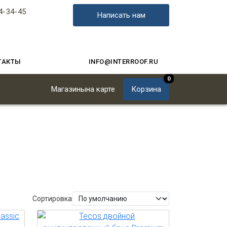
4-34-45
Написать нам
ТАКТЫ
INFO@INTERROOF.RU
0
Магазины
на карте
Корзина
Сортировка