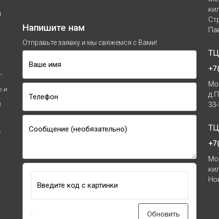
ки
м
Ст
Напишите нам
Па
Отправьте заявку и мы свяжемся с Вами!
ТЦ
Ваше имя
+7
-
Мо
р и
д.
Телефон
и
33
ТЦ
Сообщение (необязательно)
7
+7
Мо
ки
Но
Введите код с картинки
Обновить