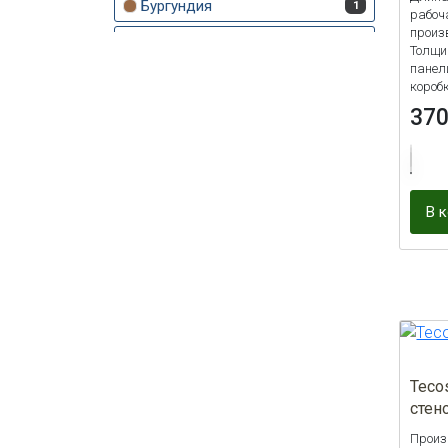
Бургундия
1
рабоч
произ
Ваниль
1
Толщи
панели
Голубой
1
коробк
37
Жемчуг
1
Золотой песок
1
Изумруд
1
В 
Итальянский орех
1
Кофе с молоком
2
Опал
1
Пыльная роза
1
Сапфир
1
Teco
Светло-жёлтый
1
стен
Светло-розовый
1
Произ