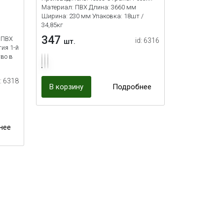
Материал: ПВХ Длина: 3660 мм
Ширина: 230 мм Упаковка: 18шт /
а
34,85кг
347
 ПВХ
id: 6316
шт.
ия 1-й
тво в
d: 6318
В корзину
Подробнее
нее