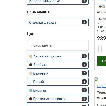
Корабельный брус
3
Teco
стен
Применение
Произ
Отделка фасада
3
Матер
Ширин
34,85к
Цвет
28
Ангарская сосна
1
В 
Арабика
3
Бежевый
2
Белый
2
Бирюза
1
Teco
оцил
Бразильская вишня
1
Длина