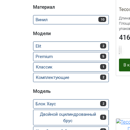
Материал
Teco
Длина
Винил
10
Площад
упако
Модели
41
Elit
2
Premium
5
В 
Классик
1
Комплектующие
2
Модель
Блок Хаус
2
Двойной оцилиндрованный
3
брус