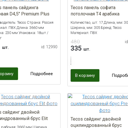
s панель сайдинга
Tecos панель софита
овая D4,5" Premium Plus
потолочная Т4 арабика
водитель: Tecos Страна: Россия
Количество, шт: 17 Длина, мм: 3
иал: ПВХ Длина: 3660 мм
Ширина, мм: 305 Бренд: Tecos
а: 230 мм Упаковка: 18шт /
Материал: ПВХ
г
480
i
2
id: 12990
335
шт.
шт.
корзину
Подробнее
В корзину
Подроб
s сайдинг двойной
индрованный брус Elit
Tecos сайдинг двойной
оцилиндрованный брус
 рабочая: 3660 мм Ширина