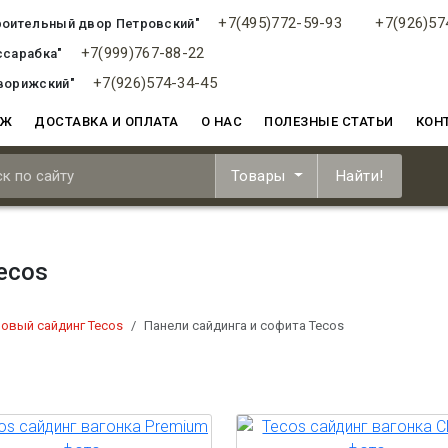
+7(495)772-59-93
+7(926)57
роительный двор Петровский"
+7(999)767-88-22
ссарабка"
+7(926)574-34-45
ворижский"
АЖ
ДОСТАВКА И ОПЛАТА
О НАС
ПОЛЕЗНЫЕ СТАТЬИ
КОН
Товары
Найти!
ecos
овый сайдинг Tecos
Панели сайдинга и софита Tecos