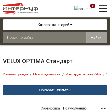
0
Каталог категорий
Найти!
VELUX OPTIМA Стандарт
Комплектующие
Мансардные окна
Мансардные окна Velux
VE
Показать фильтры
Сортировка