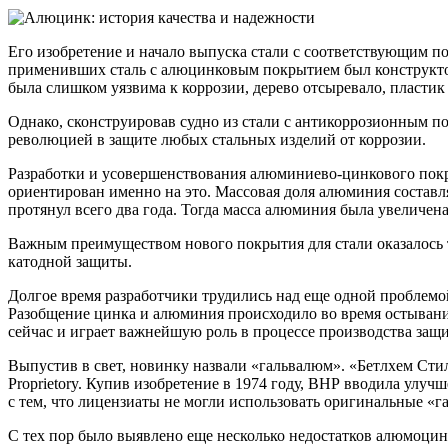
Его изобретение и начало выпуска стали с соответствующим по
применивших сталь с алюцинковым покрытием был конструктор 
была слишком уязвима к коррозии, дерево отсыревало, пласти
Однако, сконструировав судно из стали с антикоррозионным п
революцией в защите любых стальных изделий от коррозии.
Разработки и усовершенствования алюминиево-цинкового покры
ориентирован именно на это. Массовая доля алюминия составл
протянул всего два года. Тогда масса алюминия была увеличена
Важным преимуществом нового покрытия для стали оказалось то
катодной защиты.
Долгое время разработчики трудились над еще одной проблемо
Разобщение цинка и алюминия происходило во время остывания
сейчас и играет важнейшую роль в процессе производства защ
Выпустив в свет, новинку назвали «гальвалюм». «Бетлхем Стил
Proprietory. Купив изобретение в 1974 году, ВНР вводила улуч
с тем, что лицензиаты не могли использовать оригинальные «
С тех пор было выявлено еще несколько недостатков алюмоцинк