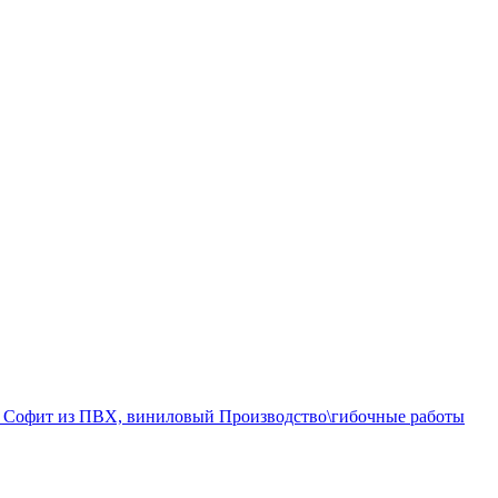
а
Софит из ПВХ, виниловый
Производство\гибочные работы