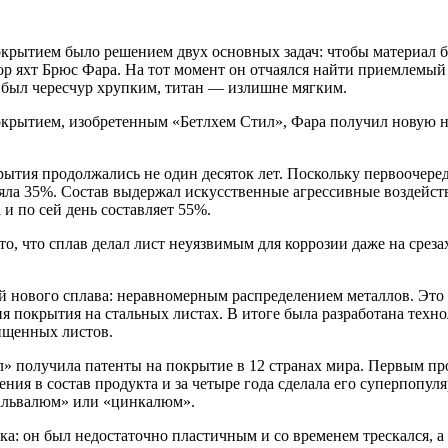
крытием было решением двух основных задач: чтобы материал бы
яхт Брюс Фара. На тот момент он отчаялся найти приемлемый м
к был чересчур хрупким, титан — излишне мягким.
окрытием, изобретенным «Бетлхем Стил», Фара получил новую на
тия продолжались не один десяток лет. Поскольку первоочередн
яла 35%. Состав выдержал искусственные агрессивные воздейст
 и по сей день составляет 55%.
, что сплав делал лист неуязвимым для коррозии даже на срезах.
й нового сплава: неравномерным распределением металлов. Это
 покрытия на стальных листах. В итоге была разработана техно
ищенных листов.
» получила патенты на покрытие в 12 странах мира. Первым про
шения в состав продукта и за четыре года сделала его суперпоп
гальвалюм» или «цинкалюм».
а: он был недостаточно пластичным и со временем трескался, а