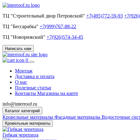
ТЦ "Строительный двор Петровский"
+7(495)772-59-93
+7(926
ТЦ "Бессарабка"
+7(999)767-88-22
ТЦ "Новорижский"
+7(926)574-34-45
Написать нам
0
Монтаж
Доставка и оплата
О нас
Полезные статьи
Контакты
Магазины на карте
info@interroof.ru
Каталог категорий
Кровельные материалы
Фасадные материалы
Водосточные си
Кровельные материалы
Гибкая черепица