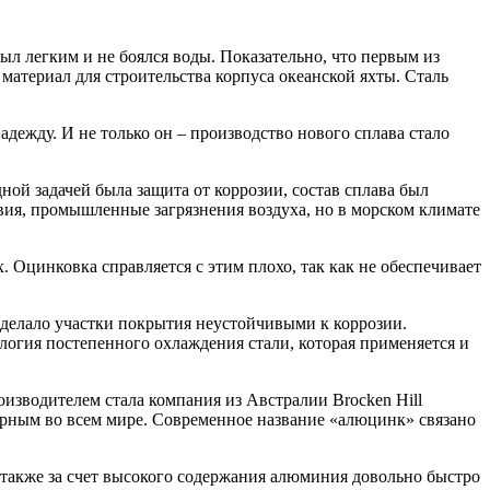
л легким и не боялся воды. Показательно, что первым из
атериал для строительства корпуса океанской яхты. Сталь
дежду. И не только он – производство нового сплава стало
ой задачей была защита от коррозии, состав сплава был
вия, промышленные загрязнения воздуха, но в морском климате
 Оцинковка справляется с этим плохо, так как не обеспечивает
 делало участки покрытия неустойчивыми к коррозии.
логия постепенного охлаждения стали, которая применяется и
изводителем стала компания из Австралии Brocken Hill
улярным во всем мире. Современное название «алюцинк» связано
 также за счет высокого содержания алюминия довольно быстро