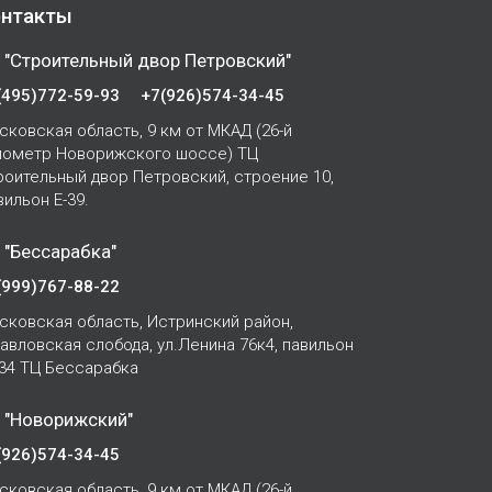
нтакты
 "Строительный двор Петровский"
(495)772-59-93
+7(926)574-34-45
сковская область, 9 км от МКАД (26-й
лометр Новорижского шоссе) ТЦ
роительный двор Петровский, строение 10,
вильон Е-39.
 "Бессарабка"
(999)767-88-22
сковская область, Истринский район,
Павловская слобода, ул.Ленина 76к4, павильон
-34 ТЦ Бессарабка
 "Новорижский"
(926)574-34-45
сковская область, 9 км от МКАД (26-й