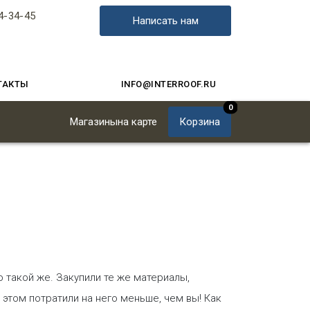
4-34-45
Написать нам
ТАКТЫ
INFO@INTERROOF.RU
0
Магазины
на карте
Корзина
 такой же. Закупили те же материалы,
этом потратили на него меньше, чем вы! Как