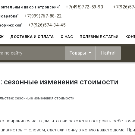
+7(495)772-59-93
+7(926)57
роительный двор Петровский"
+7(999)767-88-22
ссарабка"
+7(926)574-34-45
ворижский"
АЖ
ДОСТАВКА И ОПЛАТА
О НАС
ПОЛЕЗНЫЕ СТАТЬИ
КОН
Товары
Найти!
: сезонные изменения стоимости
льстве: сезонные изменения стоимости
о понравился ваш дом, что они захотели построить себе точно
ециалистов — словом, сделали точную копию вашего дома. При 