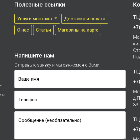
Полезные ссылки
Ко
ТЦ
Услуги монтажа
Доставка и оплата
+7
О нас
Cтатьи
Магазины на карте
Мо
ки
м
Ст
Напишите нам
Па
Отправьте заявку и мы свяжемся с Вами!
ТЦ
Ваше имя
+7
-
Мо
р и
д.
Телефон
и
33
ТЦ
Сообщение (необязательно)
7
+7
Мо