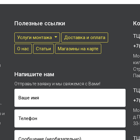
Полезные ссылки
Ко
ТЦ
Услуги монтажа
Доставка и оплата
+7
О нас
Cтатьи
Магазины на карте
Мо
ки
м
Ст
Напишите нам
Па
Отправьте заявку и мы свяжемся с Вами!
ТЦ
Ваше имя
+7
-
Мо
р и
д.
Телефон
и
33
ТЦ
Сообщение (необязательно)