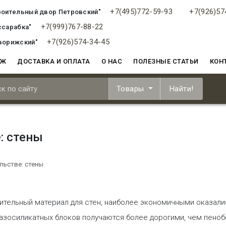
+7(495)772-59-93
+7(926)57
роительный двор Петровский"
+7(999)767-88-22
ссарабка"
+7(926)574-34-45
ворижский"
АЖ
ДОСТАВКА И ОПЛАТА
О НАС
ПОЛЕЗНЫЕ СТАТЬИ
КОН
Товары
Найти!
: стены
льстве: стены
ительный материал для стен, наиболее экономичными оказали
газосиликатных блоков получаются более дорогими, чем пенобе