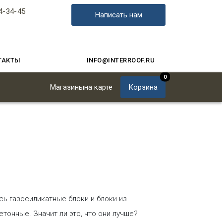
4-34-45
Написать нам
ТАКТЫ
INFO@INTERROOF.RU
0
Магазины
на карте
Корзина
сь газосиликатные блоки и блоки из
тонные. Значит ли это, что они лучше?