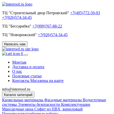
ТЦ "Строительный двор Петровский"
+7(495)772-59-93
+7(926)574-34-45
ТЦ "Бессарабка"
+7(999)767-88-22
ТЦ "Новорижский"
+7(926)574-34-45
Написать нам
0
Монтаж
Доставка и оплата
О нас
Полезные статьи
Контакты
Магазины на карте
info@interroof.ru
Каталог категорий
Кровельные материалы
Фасадные материалы
Водосточные
системы
Элементы безопасности
Комплектующие
Мансардные окна
Софит из ПВХ, виниловый
Производство\гибочные работы