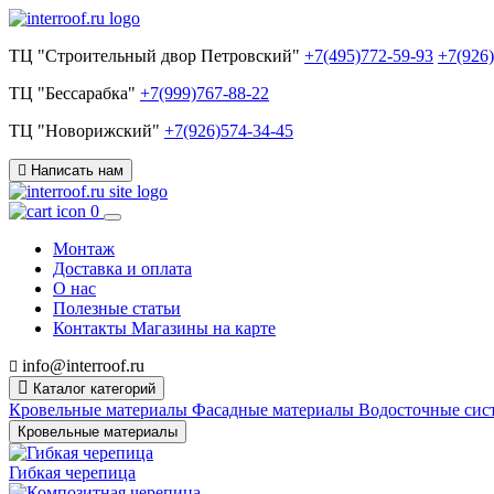
ТЦ "Строительный двор Петровский"
+7(495)772-59-93
+7(926
ТЦ "Бессарабка"
+7(999)767-88-22
ТЦ "Новорижский"
+7(926)574-34-45
Написать нам
0
Монтаж
Доставка и оплата
О нас
Полезные статьи
Контакты
Магазины на карте
info@interroof.ru
Каталог категорий
Кровельные материалы
Фасадные материалы
Водосточные си
Кровельные материалы
Гибкая черепица