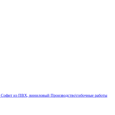
а
Софит из ПВХ, виниловый
Производство\гибочные работы