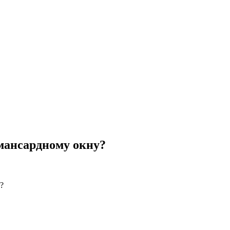
мансардному окну?
?