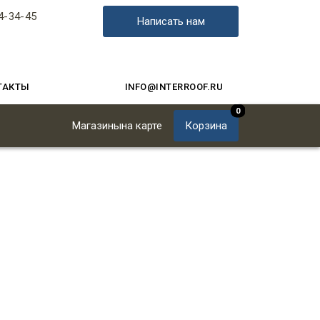
4-34-45
Написать нам
ТАКТЫ
INFO@INTERROOF.RU
0
Магазины
на карте
Корзина