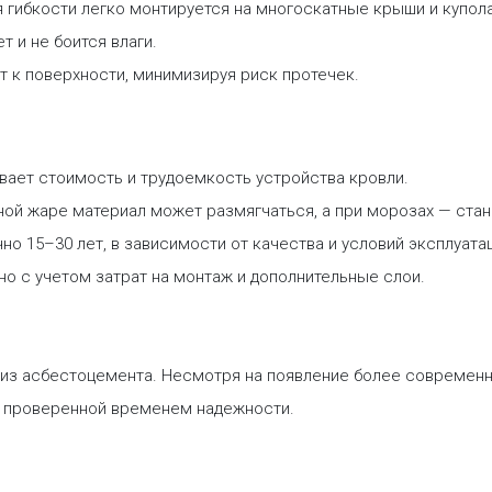
 гибкости легко монтируется на многоскатные крыши и купола
т и не боится влаги.
т к поверхности, минимизируя риск протечек.
вает стоимость и трудоемкость устройства кровли.
ой жаре материал может размягчаться, а при морозах — стан
о 15–30 лет, в зависимости от качества и условий эксплуата
о с учетом затрат на монтаж и дополнительные слои.
из асбестоцемента. Несмотря на появление более современны
и проверенной временем надежности.