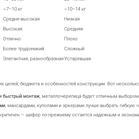
~7–10 кг
~10–14 кг
Средне-высокая
Низкая
Высокая
Средняя
Отлично
Плохо
Более трудоемкий
Сложный
Элегантная, разнообразная
Устаревшая
их целей, бюджета и особенностей конструкции. Вот нескольк
 и быстрый монтаж
, металлочерепица будет отличным выбором
ями
, мансардами, куполами и эркерами лучше выбрать гибкую ч
не критичен — шифер по-прежнему остается надежным и эконо