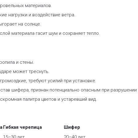
ровельных материалов.
е нагрузки и воздействие ветра.
ыгорает на солнце.
слой материала гасит шум и сохраняет тепло.
ропила и стены.
ударе может треснуть.
громоздкие, требуют усилий при установке.
остав шифера, признан потенциально опасным при разрушении 
скромная палитра цветов и устаревший вид.
а
Гибкая черепица
Шифер
15–30 лет
20–40 лет