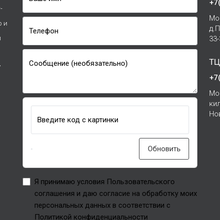
+7
-
Мо
р и
д.
Телефон
и
33
ТЦ
Сообщение (необязательно)
7
+7
Мо
ки
Но
Введите код с картинки
Обновить
Я принимаю условия Пользовательского
соглашения и даю согласие на обработку моих
персональных данных в соответствии с
Политикой конфиденциальности