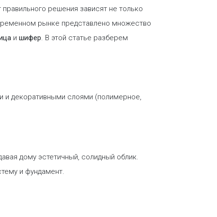
т правильного решения зависят не только
 современном рынке представлено множество
ица
и
шифер
. В этой статье разберем
и и декоративными слоями (полимерное,
авая дому эстетичный, солидный облик.
стему и фундамент.