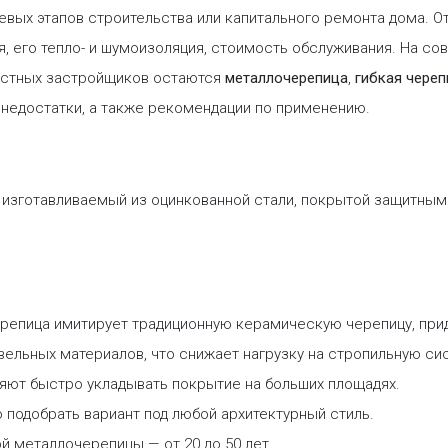
вых этапов строительства или капитального ремонта дома. О
ия, его тепло- и шумоизоляция, стоимость обслуживания. На
частных застройщиков остаются
металлочерепица
,
гибкая череп
и недостатки, а также рекомендации по применению.
 изготавливаемый из оцинкованной стали, покрытой защитным
епица имитирует традиционную керамическую черепицу, прид
вельных материалов, что снижает нагрузку на стропильную си
яют быстро укладывать покрытие на больших площадях.
подобрать вариант под любой архитектурный стиль.
 металлочерепицы — от 20 до 50 лет.