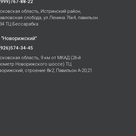
(999)767-88-22
сковская область, Истринский район,
Павловская слобода, ул.Ленина 76к4, павильон
-34 ТЦ Бессарабка
 "Новорижский"
(926)574-34-45
сковская область, 9 км от МКАД (26-й
лометр Новорижского шоссе) ТЦ
ворижский, строение 8к2, Павильон А-20,21