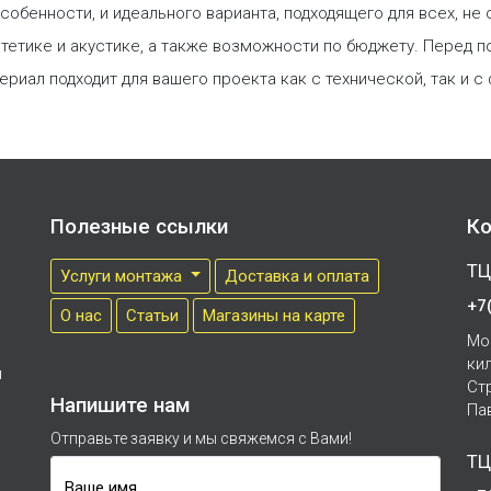
собенности, и идеального варианта, подходящего для всех, не
стетике и акустике, а также возможности по бюджету. Перед 
ериал подходит для вашего проекта как с технической, так и 
Полезные ссылки
Ко
ТЦ
Услуги монтажа
Доставка и оплата
+7
О нас
Cтатьи
Магазины на карте
Мо
ки
м
Ст
Напишите нам
Па
Отправьте заявку и мы свяжемся с Вами!
ТЦ
Ваше имя