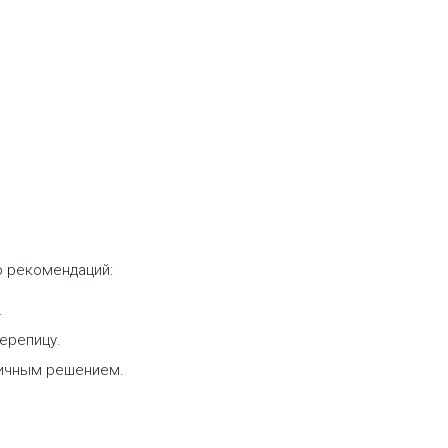
о рекомендаций:
.
ерепицу.
мичным решением.