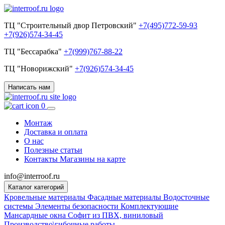
ТЦ "Строительный двор Петровский"
+7(495)772-59-93
+7(926)574-34-45
ТЦ "Бессарабка"
+7(999)767-88-22
ТЦ "Новорижский"
+7(926)574-34-45
Написать нам
0
Монтаж
Доставка и оплата
О нас
Полезные статьи
Контакты
Магазины на карте
info@interroof.ru
Каталог категорий
Кровельные материалы
Фасадные материалы
Водосточные
системы
Элементы безопасности
Комплектующие
Мансардные окна
Софит из ПВХ, виниловый
Производство\гибочные работы