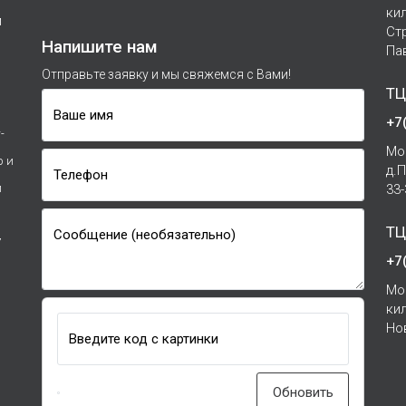
ки
м
Ст
Напишите нам
Па
Отправьте заявку и мы свяжемся с Вами!
ТЦ
Ваше имя
+7
-
Мо
р и
д.
Телефон
и
33
ТЦ
Сообщение (необязательно)
7
+7
Мо
ки
Но
Введите код с картинки
Обновить