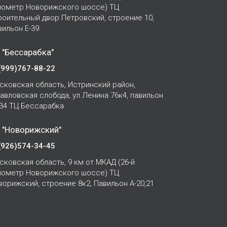
лометр Новорижского шоссе) ТЦ
роительный двор Петровский, строение 10,
вильон Е-39.
 "Бессарабка"
(999)767-88-22
сковская область, Истринский район,
Павловская слобода, ул.Ленина 76к4, павильон
-34 ТЦ Бессарабка
 "Новорижский"
(926)574-34-45
сковская область, 9 км от МКАД (26-й
лометр Новорижского шоссе) ТЦ
ворижский, строение 8к2, Павильон А-20,21