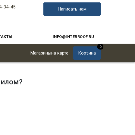
4-34-45
Написать нам
ТАКТЫ
INFO@INTERROOF.RU
0
Магазины
на карте
Корзина
тилом?