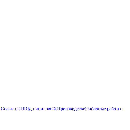
а
Софит из ПВХ, виниловый
Производство\гибочные работы