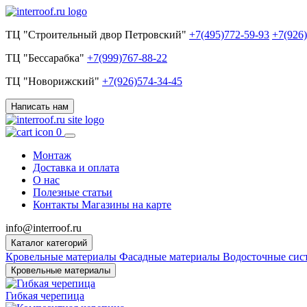
ТЦ "Строительный двор Петровский"
+7(495)772-59-93
+7(926
ТЦ "Бессарабка"
+7(999)767-88-22
ТЦ "Новорижский"
+7(926)574-34-45
Написать нам
0
Монтаж
Доставка и оплата
О нас
Полезные статьи
Контакты
Магазины на карте
info@interroof.ru
Каталог категорий
Кровельные материалы
Фасадные материалы
Водосточные си
Кровельные материалы
Гибкая черепица