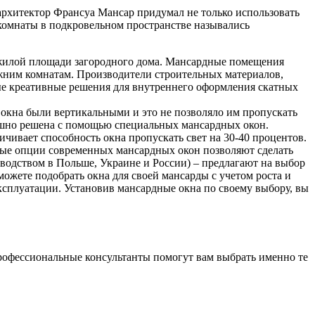
 архитектор Франсуа Мансар придумал не только использовать
комнаты в подкровельном пространстве назывались
е жилой площади загородного дома. Мансардные помещения
ижним комнатам. Производители строительных материалов,
е креативные решения для внутреннего оформления скатных
 окна были вертикальными и это не позволяло им пропускать
спешно решена с помощью специальных мансардных окон.
чивает способность окна пропускать свет на 30-40 процентов.
ьные опции современных мансардных окон позволяют сделать
одством в Польше, Украине и России) – предлагают на выбор
можете подобрать окна для своей мансарды с учетом роста и
сплуатации. Установив мансардные окна по своему выбору, вы
Профессиональные консультанты помогут вам выбрать именно те