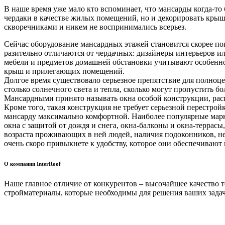
В наше время уже мало кто вспоминает, что мансарды когда-то
чердаки в качестве жилых помещений, но и декорировать крыш
скворечниками и никем не воспринимались всерьез.
Сейчас оборудование мансардных этажей становится скорее по
разительно отличаются от чердачных: дизайнеры интерьеров и
мебели и предметов домашней обстановки учитывают особенно
крыш и прилегающих помещений.
Долгое время существовало серьезное препятствие для полноц
столько солнечного света и тепла, сколько могут пропустить 
Мансардными принято называть окна особой конструкции, расп
Кроме того, такая конструкция не требует серьезной перестр
мансарду максимально комфортной. Наиболее популярные марк
окна с защитой от дождя и снега, окна-балконы и окна-террасы
возраста проживающих в ней людей, наличия подоконников, не
очень скоро привыкнете к удобству, которое они обеспечивают и
О компании InterRoof
Наше главное отличие от конкурентов – высочайшее качество 
стройматериалы, которые необходимы для решения ваших задач