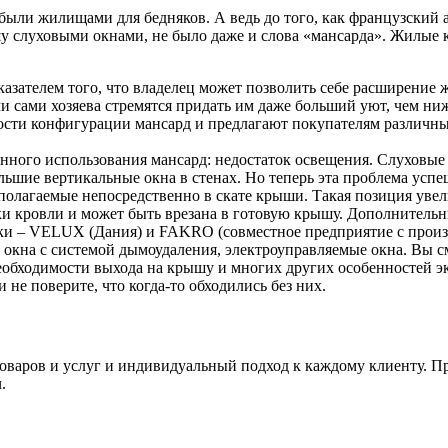
 были жилищами для бедняков. А ведь до того, как французский
у слуховыми окнами, не было даже и слова «мансарда». Жилые 
казателем того, что владелец может позволить себе расширени
ли сами хозяева стремятся придать им даже больший уют, чем н
сти конфигурации мансард и предлагают покупателям различны
енного использования мансард: недостаток освещения. Слуховые
большие вертикальные окна в стенах. Но теперь эта проблема у
олагаемые непосредственно в скате крыши. Такая позиция увели
ойки кровли и может быть врезана в готовую крышу. Дополнител
и – VELUX (Дания) и FAKRO (совместное предприятие с произв
, окна с системой дымоудаления, электроуправляемые окна. Вы с
обходимости выхода на крышу и многих других особенностей эк
 не поверите, что когда-то обходились без них.
товаров и услуг и индивидуальный подход к каждому клиенту. 
.