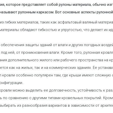
тия, которое представляет собой рулоны материала, обычно изг
 называют рулонным каркасом. Вот основные аспекты рулонной
з гибких материалов, таких как асфальтовый валяный материал
материалы обладают гибкостью и упругостью, что делает их и
 обеспечения защиты зданий от влаги и других погодных возд
 под ней, от проникновения влаги. Кроме того, рулонная кров
ания дополнительного жилого или рабочего пространства на к
тся как на жилых, так и на коммерческих зданиях. Ее устанав
ип кровли особенно популярен там, где крыши имеют сложную 
онфигурации.
ровли можно выделить ее долговечность, устойчивость к раз
 по сравнению с другими типами кровельных покрытий. Кроме
 выбирать из разнообразия вариантов в зависимости от архите