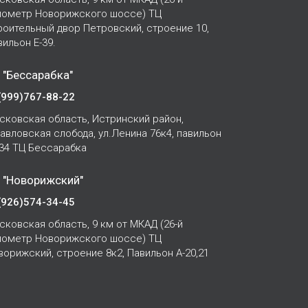
лометр Новорижского шоссе) ТЦ
роительный двор Петровский, строение 10,
вильон Е-39.
 "Бессарабка"
(999)767-88-22
сковская область, Истринский район,
Павловская слобода, ул.Ленина 76к4, павильон
-34 ТЦ Бессарабка
 "Новорижский"
(926)574-34-45
сковская область, 9 км от МКАД (26-й
лометр Новорижского шоссе) ТЦ
ворижский, строение 8к2, Павильон А-20,21