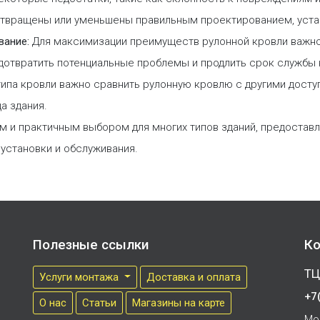
едотвращены или уменьшены правильным проектированием, уст
вание:
Для максимизации преимуществ рулонной кровли важн
дотвратить потенциальные проблемы и продлить срок службы 
ипа кровли важно сравнить рулонную кровлю с другими досту
а здания.
ым и практичным выбором для многих типов зданий, предостав
установки и обслуживания.
Полезные ссылки
Ко
ТЦ
Услуги монтажа
Доставка и оплата
+7
О нас
Cтатьи
Магазины на карте
Мо