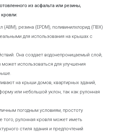
отовленного из асфальта или резины,
 кровли:
 (АВМ), резина (EPDM), поливинилхлорид (ПВХ)
деальными для использования на крышах с
ействий. Она создает водонепроницаемый слой,
ля может использоваться для улучшения
рыше.
ливают на крыши домов, квартирных зданий,
форму или небольшой уклон, так как рулонная
личным погодным условиям, простоту
 того, рулонная кровля может иметь
ктурного стиля здания и предпочтений