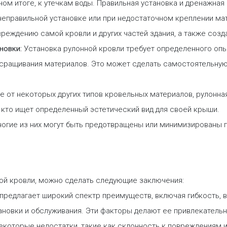
ном итоге, к утечкам воды. Правильная установка и дренажная
неправильной установке или при недостаточном креплении ма
вреждению самой кровли и других частей здания, а также соз
ановки:
Установка рулонной кровли требует определенного опыт
 сращивания материалов. Это может сделать самостоятельную
е от некоторых других типов кровельных материалов, рулонна
, кто ищет определенный эстетический вид для своей крыши.
многие из них могут быть предотвращены или минимизированы
ой кровли, можно сделать следующие заключения:
предлагает широкий спектр преимуществ, включая гибкость, 
ановки и обслуживания. Эти факторы делают ее привлекатель
екоторые недостатки, такие как склонность к повреждениям 