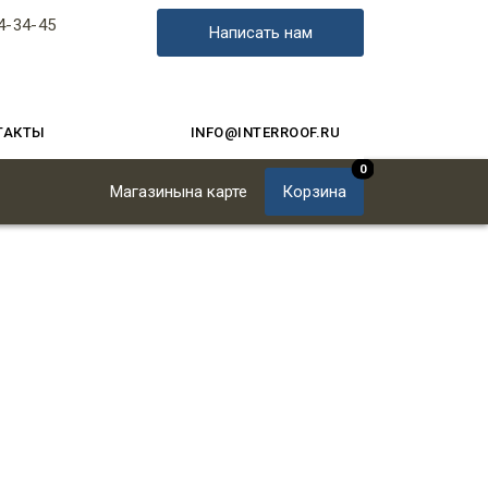
4-34-45
Написать нам
ТАКТЫ
INFO@INTERROOF.RU
0
Магазины
на карте
Корзина