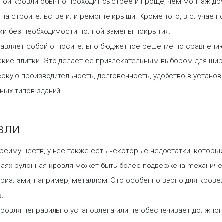
ной кровли обычно проходит быстрее и проще, чем монтаж дру
и на строительстве или ремонте крыши. Кроме того, в случае
ки без необходимости полной замены покрытия.
тавляет собой относительно бюджетное решение по сравнению
ские плитки. Это делает ее привлекательным выбором для шир
сокую производительность, долговечность, удобство в установ
ных типов зданий.
вли
реимуществ, у неё также есть некоторые недостатки, которые
чаях рулонная кровля может быть более подвержена meханиче
иалами, например, металлом. Это особенно верно для кровель
в.
кровля неправильно установлена или не обеспечивает должного