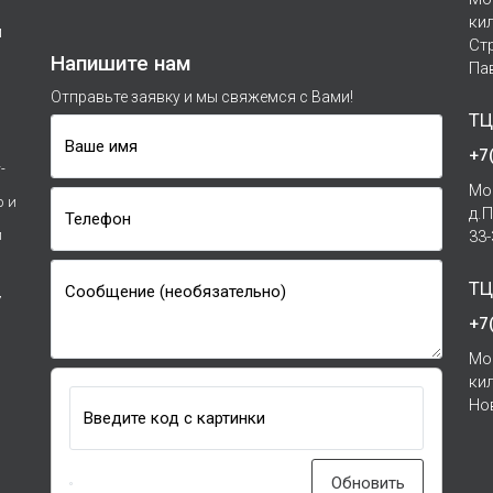
ки
м
Ст
Напишите нам
Па
Отправьте заявку и мы свяжемся с Вами!
ТЦ
Ваше имя
+7
-
Мо
р и
д.
Телефон
и
33
ТЦ
Сообщение (необязательно)
7
+7
Мо
ки
Но
Введите код с картинки
Обновить