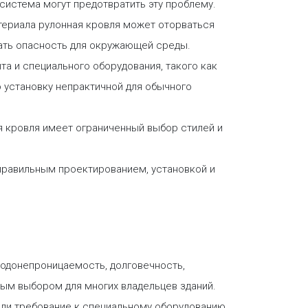
 система могут предотвратить эту проблему.
териала рулонная кровля может оторваться
дать опасность для окружающей среды.
а и специального оборудования, такого как
 установку непрактичной для обычного
я кровля имеет ограниченный выбор стилей и
 правильным проектированием, установкой и
водонепроницаемость, долговечность,
ным выбором для многих владельцев зданий.
или требование к специальному оборудованию