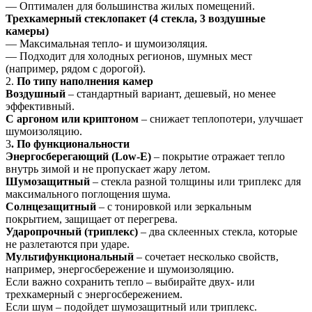
— Оптимален для большинства жилых помещений.
Трехкамерный стеклопакет (4 стекла, 3 воздушные
камеры)
— Максимальная тепло- и шумоизоляция.
— Подходит для холодных регионов, шумных мест
(например, рядом с дорогой).
2.
По типу наполнения камер
Воздушный
– стандартный вариант, дешевый, но менее
эффективный.
С аргоном или криптоном
– снижает теплопотери, улучшает
шумоизоляцию.
3
. По функциональности
Энергосберегающий (Low-E)
– покрытие отражает тепло
внутрь зимой и не пропускает жару летом.
Шумозащитный
– стекла разной толщины или триплекс для
максимального поглощения шума.
Солнцезащитный
– с тонировкой или зеркальным
покрытием, защищает от перегрева.
Ударопрочный (триплекс)
– два склеенных стекла, которые
не разлетаются при ударе.
Мультифункциональный
– сочетает несколько свойств,
например, энергосбережение и шумоизоляцию.
Если важно сохранить тепло – выбирайте двух- или
трехкамерный с энергосбережением.
Если шум – подойдет шумозащитный или триплекс.