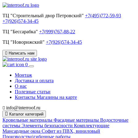
ТЦ "Строительный двор Петровский"
+7(495)772-59-93
+7(926)574-34-45
ТЦ "Бессарабка"
+7(999)767-88-22
ТЦ "Новорижский"
+7(926)574-34-45
Написать нам
0
Монтаж
Доставка и оплата
О нас
Полезные статьи
Контакты
Магазины на карте
info@interroof.ru
Каталог категорий
Кровельные материалы
Фасадные материалы
Водосточные
системы
Элементы безопасности
Комплектующие
Мансардные окна
Софит из ПВХ, виниловый
Производство\гибочные работы