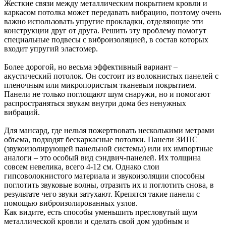
Жесткие связи между металлическим покрытием кровли и
каркасом потолка может передавать вибрацию, поэтому очень
важно использовать упругие прокладки, отделяющие эти
конструкции друг от друга. Решить эту проблему помогут
специальные подвесы с виброизоляцией, в состав которых
входит упругий эластомер.
Более дорогой, но весьма эффективный вариант –
акустический потолок. Он состоит из волокнистых панелей с
пленочным или микропористым тканевым покрытием.
Панели не только поглощают шум снаружи, но и помогают
распространяться звукам внутри дома без ненужных
вибраций.
Для мансард, где нельзя пожертвовать несколькими метрами
объема, подходят бескаркасные потолки. Панели ЗИПС
(звукоизолирующей панельной системы) или их импортные
аналоги – это особый вид сэндвич-панелей. Их толщина
совсем невелика, всего 4-12 см. Однако слои
гипсоволокнистого материала и звукоизоляции способны
поглотить звуковые волны, отразить их и поглотить снова, в
результате чего звуки затухают. Крепятся такие панели с
помощью виброизолированных узлов.
Как видите, есть способы уменьшить пресловутый шум
металлической кровли и сделать свой дом удобным и