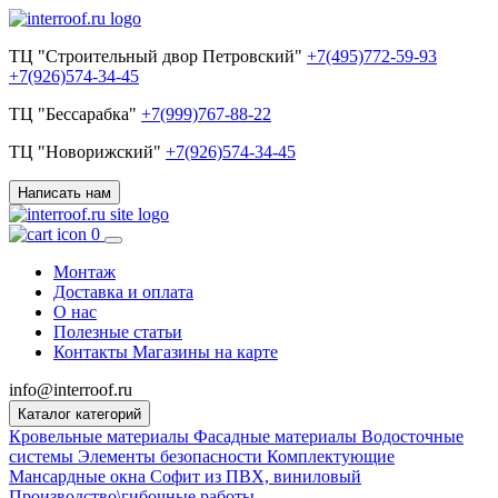
ТЦ "Строительный двор Петровский"
+7(495)772-59-93
+7(926)574-34-45
ТЦ "Бессарабка"
+7(999)767-88-22
ТЦ "Новорижский"
+7(926)574-34-45
Написать нам
0
Монтаж
Доставка и оплата
О нас
Полезные статьи
Контакты
Магазины на карте
info@interroof.ru
Каталог категорий
Кровельные материалы
Фасадные материалы
Водосточные
системы
Элементы безопасности
Комплектующие
Мансардные окна
Софит из ПВХ, виниловый
Производство\гибочные работы