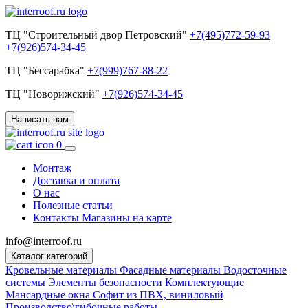
ТЦ "Строительный двор Петровский"
+7(495)772-59-93
+7(926)574-34-45
ТЦ "Бессарабка"
+7(999)767-88-22
ТЦ "Новорижский"
+7(926)574-34-45
Написать нам
0
Монтаж
Доставка и оплата
О нас
Полезные статьи
Контакты
Магазины на карте
info@interroof.ru
Каталог категорий
Кровельные материалы
Фасадные материалы
Водосточные
системы
Элементы безопасности
Комплектующие
Мансардные окна
Софит из ПВХ, виниловый
Производство\гибочные работы