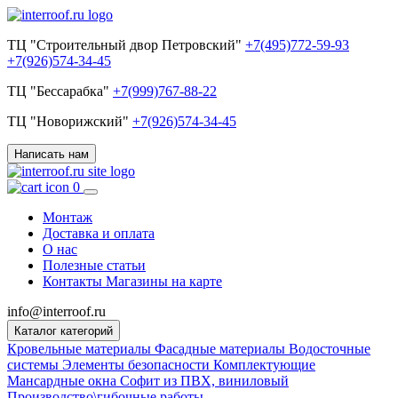
ТЦ "Строительный двор Петровский"
+7(495)772-59-93
+7(926)574-34-45
ТЦ "Бессарабка"
+7(999)767-88-22
ТЦ "Новорижский"
+7(926)574-34-45
Написать нам
0
Монтаж
Доставка и оплата
О нас
Полезные статьи
Контакты
Магазины на карте
info@interroof.ru
Каталог категорий
Кровельные материалы
Фасадные материалы
Водосточные
системы
Элементы безопасности
Комплектующие
Мансардные окна
Софит из ПВХ, виниловый
Производство\гибочные работы