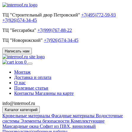
ТЦ "Строительный двор Петровский"
+7(495)772-59-93
+7(926)574-34-45
ТЦ "Бессарабка"
+7(999)767-88-22
ТЦ "Новорижский"
+7(926)574-34-45
Написать нам
0
Монтаж
Доставка и оплата
О нас
Полезные статьи
Контакты
Магазины на карте
info@interroof.ru
Каталог категорий
Кровельные материалы
Фасадные материалы
Водосточные
системы
Элементы безопасности
Комплектующие
Мансардные окна
Софит из ПВХ, виниловый
Производство\гибочные работы