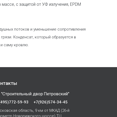
 массе, с защитой от УФ излучения, EPDM
оздушных потоков и уменьшение сопротивления
грязи. Конденсат, который образуется в
 и саму кровлю.
нтакты
 "Строительный двор Петровский"
(495)772-59-93
+7(926)574-34-45
сковская область, 9 км от МКАД (26-й
лометр Новорижского шоссе) ТЦ