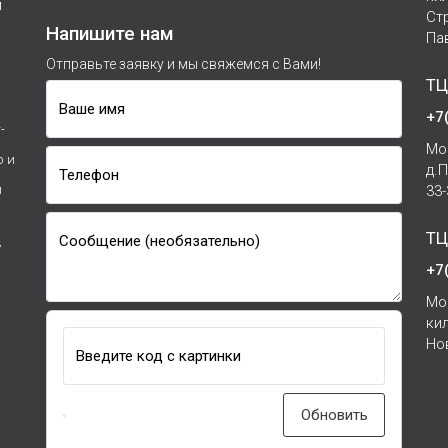
м
Ст
Напишите нам
Па
Отправьте заявку и мы свяжемся с Вами!
ТЦ
Ваше имя
+7
-
Мо
р и
д.
Телефон
и
33
ТЦ
Сообщение (необязательно)
7
+7
Мо
ки
Но
Введите код с картинки
Обновить