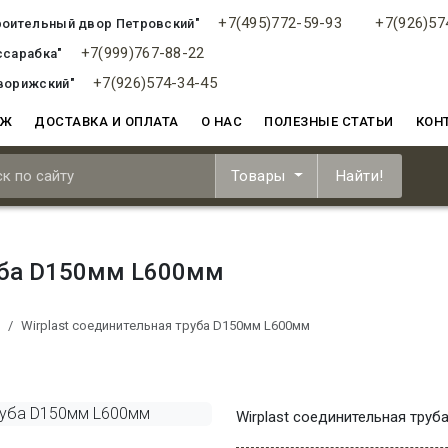
+7(495)772-59-93
+7(926)57
роительный двор Петровский"
+7(999)767-88-22
ссарабка"
+7(926)574-34-45
ворижский"
АЖ
ДОСТАВКА И ОПЛАТА
О НАС
ПОЛЕЗНЫЕ СТАТЬИ
КОН
Товары
Найти!
руба D150мм L600мм
Wirplast соединительная труба D150мм L600мм
Wirplast соединительная тру