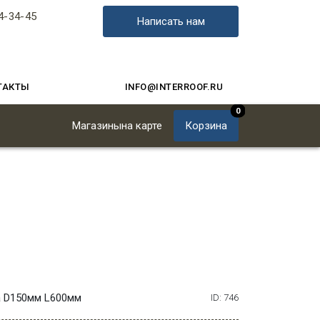
4-34-45
Написать нам
ТАКТЫ
INFO@INTERROOF.RU
0
Магазины
на карте
Корзина
ба D150мм L600мм
ID: 746