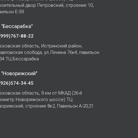
роительный двор Петровский, строение 10,
вильон Е-39.
 "Бессарабка"
(999)767-88-22
сковская область, Истринский район,
Павловская слобода, ул.Ленина 76к4, павильон
-34 ТЦ Бессарабка
 "Новорижский"
(926)574-34-45
сковская область, 9 км от МКАД (26-й
лометр Новорижского шоссе) ТЦ
ворижский, строение 8к2, Павильон А-20,21