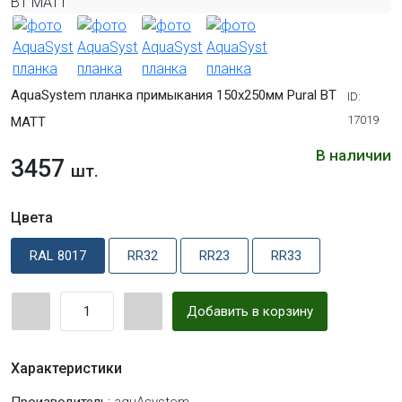
AquaSystem планка примыкания 150х250мм Pural BT
ID:
17019
МАТТ
В наличии
3457
шт.
Цвета
RAL 8017
RR32
RR23
RR33
Добавить в корзину
Характеристики