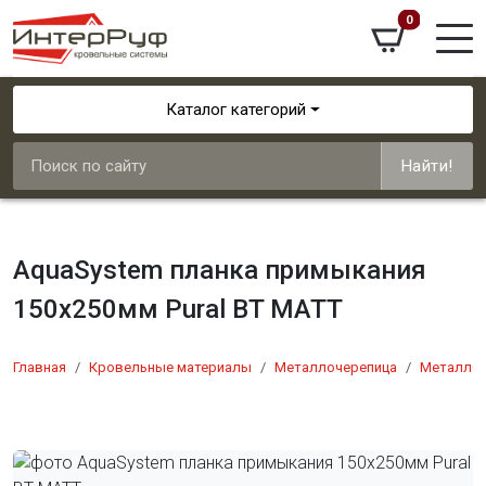
0
Каталог категорий
Найти!
AquaSystem планка примыкания
150х250мм Pural BT МАТТ
Главная
Кровельные материалы
Металлочерепица
Металло