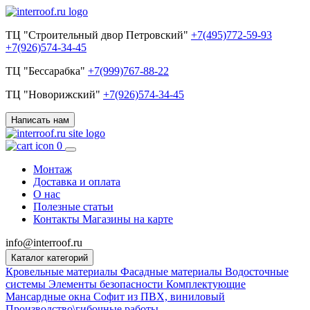
ТЦ "Строительный двор Петровский"
+7(495)772-59-93
+7(926)574-34-45
ТЦ "Бессарабка"
+7(999)767-88-22
ТЦ "Новорижский"
+7(926)574-34-45
Написать нам
0
Монтаж
Доставка и оплата
О нас
Полезные статьи
Контакты
Магазины на карте
info@interroof.ru
Каталог категорий
Кровельные материалы
Фасадные материалы
Водосточные
системы
Элементы безопасности
Комплектующие
Мансардные окна
Софит из ПВХ, виниловый
Производство\гибочные работы