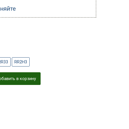
чняйте
RR33
RR2H3
бавить в корзину