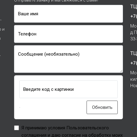
Отправьте заявку и мы свяжемся с Вами!
ТЦ
Ваше имя
+7
-
Мо
р и
д.
Телефон
и
33
ТЦ
Сообщение (необязательно)
7
+7
Мо
ки
Но
Введите код с картинки
Обновить
Я принимаю условия Пользовательского
соглашения и даю согласие на обработку моих