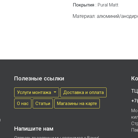
Покрытия :
Pural Matt
Материал: алюминий/аноди
Полезные ссылки
Ко
ТЦ
Услуги монтажа
Доставка и оплата
+7
О нас
Cтатьи
Магазины на карте
Мо
ки
м
Ст
Напишите нам
Па