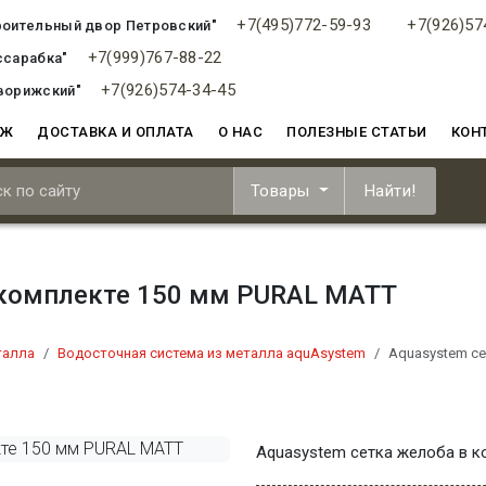
+7(495)772-59-93
+7(926)57
роительный двор Петровский"
+7(999)767-88-22
ссарабка"
+7(926)574-34-45
ворижский"
АЖ
ДОСТАВКА И ОПЛАТА
О НАС
ПОЛЕЗНЫЕ СТАТЬИ
КОН
Товары
Найти!
 комплекте 150 мм PURAL MATT
талла
Водосточная система из металла aquAsystem
Aquasystem се
Aquasystem сетка желоба в к