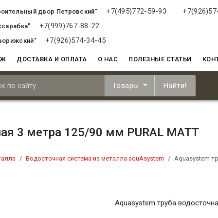
+7(495)772-59-93
+7(926)57
роительный двор Петровский"
+7(999)767-88-22
ссарабка"
+7(926)574-34-45
ворижский"
АЖ
ДОСТАВКА И ОПЛАТА
О НАС
ПОЛЕЗНЫЕ СТАТЬИ
КОН
Товары
Найти!
ная 3 метра 125/90 мм PURAL MATT
талла
Водосточная система из металла aquAsystem
Aquasystem тр
Aquasystem труба водосточна