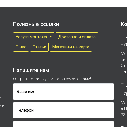
Полезные ссылки
Ко
ТЦ
Услуги монтажа
Доставка и оплата
+7
О нас
Cтатьи
Магазины на карте
Мо
ки
м
Ст
Напишите нам
Па
Отправьте заявку и мы свяжемся с Вами!
ТЦ
Ваше имя
+7
-
Мо
р и
д.
Телефон
и
33