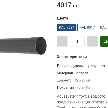
4017
шт.
Цвета
RAL 7024
RAL 8017
RAL 
До
Характеристики
Производитель:
aquAsystem
Материал :
Металл
Диаметр :
125/90 мм
Покрытия :
Pural Matt
Aquasystem труба водосточ
предназначена для отвода 
Труба имеет внутренний за