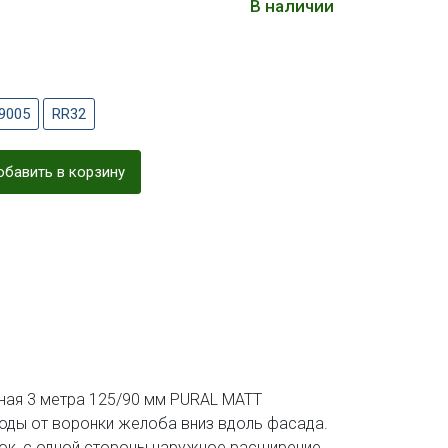
В наличии
9005
RR32
бавить в корзину
ная 3 метра 125/90 мм PURAL MATT
воды от воронки желоба вниз вдоль фасада.
мок, с одной стороны наружное расширение