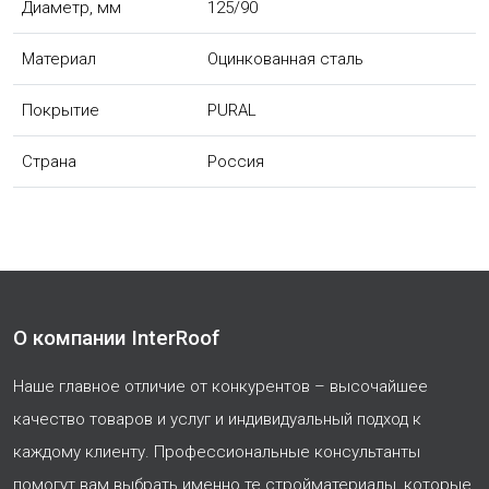
Диаметр, мм
125/90
Материал
Оцинкованная сталь
Покрытие
PURAL
Страна
Россия
О компании InterRoof
Наше главное отличие от конкурентов – высочайшее
качество товаров и услуг и индивидуальный подход к
каждому клиенту. Профессиональные консультанты
помогут вам выбрать именно те стройматериалы, которые