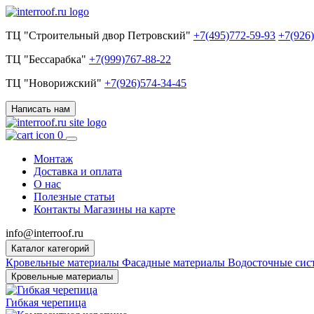
ТЦ "Строительный двор Петровский"
+7(495)772-59-93
+7(926
ТЦ "Бессарабка"
+7(999)767-88-22
ТЦ "Новорижский"
+7(926)574-34-45
Написать нам
0
Монтаж
Доставка и оплата
О нас
Полезные статьи
Контакты
Магазины на карте
info@interroof.ru
Каталог категорий
Кровельные материалы
Фасадные материалы
Водосточные си
Кровельные материалы
Гибкая черепица