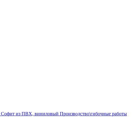
а
Софит из ПВХ, виниловый
Производство\гибочные работы