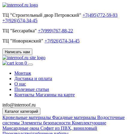
ТЦ "Строительный двор Петровский"
+7(495)772-59-93
+7(926)574-34-45
ТЦ "Бессарабка"
+7(999)767-88-22
ТЦ "Новорижский"
+7(926)574-34-45
Написать нам
0
Монтаж
Доставка и оплата
О нас
Полезные статьи
Контакты
Магазины на карте
info@interroof.ru
Каталог категорий
Кровельные материалы
Фасадные материалы
Водосточные
системы
Элементы безопасности
Комплектующие
Мансардные окна
Софит из ПВХ, виниловый
Производство\гибочные работы