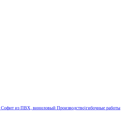
а
Софит из ПВХ, виниловый
Производство\гибочные работы