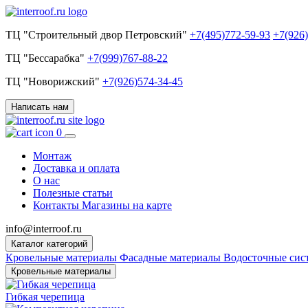
ТЦ "Строительный двор Петровский"
+7(495)772-59-93
+7(926
ТЦ "Бессарабка"
+7(999)767-88-22
ТЦ "Новорижский"
+7(926)574-34-45
Написать нам
0
Монтаж
Доставка и оплата
О нас
Полезные статьи
Контакты
Магазины на карте
info@interroof.ru
Каталог категорий
Кровельные материалы
Фасадные материалы
Водосточные си
Кровельные материалы
Гибкая черепица