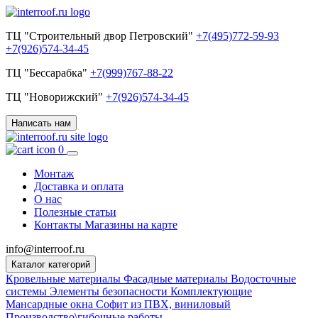
ТЦ "Строительный двор Петровский"
+7(495)772-59-93
+7(926)574-34-45
ТЦ "Бессарабка"
+7(999)767-88-22
ТЦ "Новорижский"
+7(926)574-34-45
Написать нам
0
Монтаж
Доставка и оплата
О нас
Полезные статьи
Контакты
Магазины на карте
info@interroof.ru
Каталог категорий
Кровельные материалы
Фасадные материалы
Водосточные
системы
Элементы безопасности
Комплектующие
Мансардные окна
Софит из ПВХ, виниловый
Производство\гибочные работы