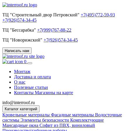
ТЦ "Строительный двор Петровский"
+7(495)772-59-93
+7(926)574-34-45
ТЦ "Бессарабка"
+7(999)767-88-22
ТЦ "Новорижский"
+7(926)574-34-45
Написать нам
0
Монтаж
Доставка и оплата
О нас
Полезные статьи
Контакты
Магазины на карте
info@interroof.ru
Каталог категорий
Кровельные материалы
Фасадные материалы
Водосточные
системы
Элементы безопасности
Комплектующие
Мансардные окна
Софит из ПВХ, виниловый
Производство\гибочные работы