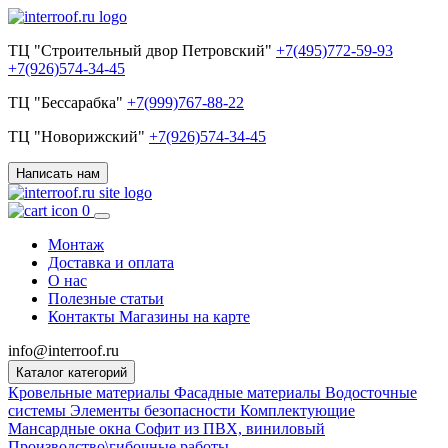
ТЦ "Строительный двор Петровский"
+7(495)772-59-93
+7(926)574-34-45
ТЦ "Бессарабка"
+7(999)767-88-22
ТЦ "Новорижский"
+7(926)574-34-45
Написать нам
0
Монтаж
Доставка и оплата
О нас
Полезные статьи
Контакты
Магазины на карте
info@interroof.ru
Каталог категорий
Кровельные материалы
Фасадные материалы
Водосточные
системы
Элементы безопасности
Комплектующие
Мансардные окна
Софит из ПВХ, виниловый
Производство\гибочные работы