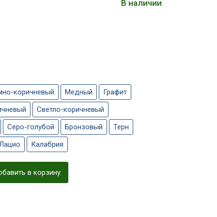
В наличии
мно-коричневый
Медный
Графит
ичневый
Светло-коричневый
Серо-голубой
Бронзовый
Терн
Лацио
Калабрия
бавить в корзину