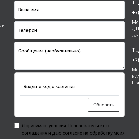
ТЦ
Ваше имя
+7
-
Мо
р и
д.
Телефон
и
33
ТЦ
Сообщение (необязательно)
7
+7
Мо
ки
Но
Введите код с картинки
Обновить
Я принимаю условия Пользовательского
соглашения и даю согласие на обработку моих