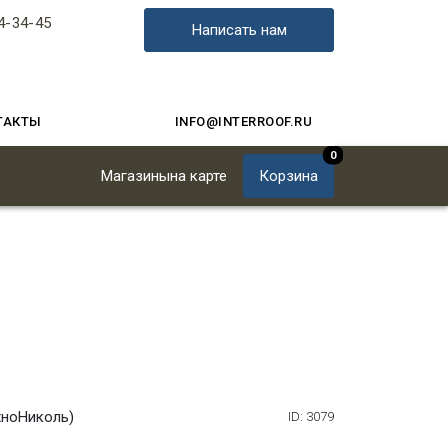
4-34-45
Написать нам
ТАКТЫ
INFO@INTERROOF.RU
0
Магазины
на карте
Корзина
хноНиколь)
ID: 3079