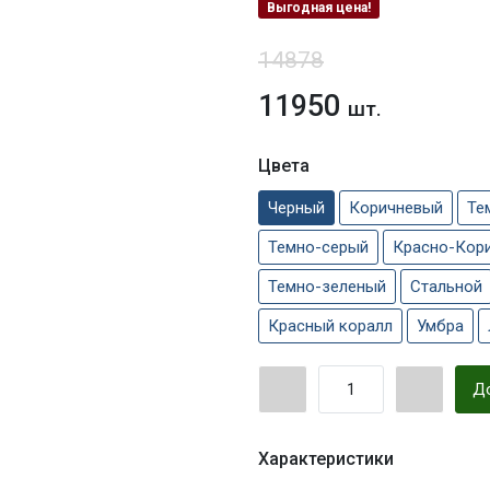
Выгодная цена!
14878
11950
шт.
Цвета
Черный
Коричневый
Те
Темно-серый
Красно-Кор
Темно-зеленый
Стальной
Красный коралл
Умбра
До
Характеристики