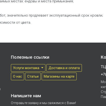
звимых местах: ендовы и места примыкания;
от, значительно продлевает эксплуатационный срок кровли;
исимости от цвета.
Полезные ссылки
Ко
ТЦ
Услуги монтажа
Доставка и оплата
+7
О нас
Cтатьи
Магазины на карте
Мо
ки
м
Ст
Напишите нам
Па
Отправьте заявку и мы свяжемся с Вами!