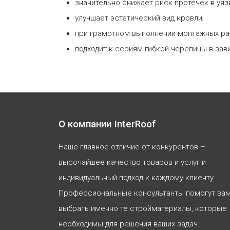
значительно снижает риск протечек в уя
улучшает эстетический вид кровли;
при грамотном выполнении монтажных раб
подходит к сериям гибкой черепицы в зав
О компании InterRoof
Наше главное отличие от конкурентов –
высочайшее качество товаров и услуг и
индивидуальный подход к каждому клиенту.
Профессиональные консультанты помогут ва
выбрать именно те стройматериалы, которые
необходимы для решения ваших задач.