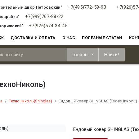
+7(495)772-59-93
+7(926)57
роительный двор Петровский"
+7(999)767-88-22
ссарабка"
+7(926)574-34-45
ворижский"
АЖ
ДОСТАВКА И ОПЛАТА
О НАС
ПОЛЕЗНЫЕ СТАТЬИ
КОН
Товары
Найти!
ТехноНиколь)
ца
ТехноНиколь(Shinglas)
Ендовый ковер SHINGLAS (ТехноНиколь)
Ендовый ковер SHINGLAS (Те