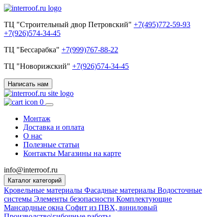
ТЦ "Строительный двор Петровский"
+7(495)772-59-93
+7(926)574-34-45
ТЦ "Бессарабка"
+7(999)767-88-22
ТЦ "Новорижский"
+7(926)574-34-45
Написать нам
0
Монтаж
Доставка и оплата
О нас
Полезные статьи
Контакты
Магазины на карте
info@interroof.ru
Каталог категорий
Кровельные материалы
Фасадные материалы
Водосточные
системы
Элементы безопасности
Комплектующие
Мансардные окна
Софит из ПВХ, виниловый
Производство\гибочные работы