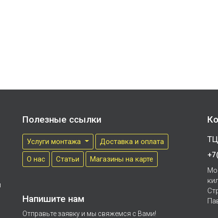
Полезные ссылки
Ко
ТЦ
Услуги монтажа
Доставка и оплата
+7
О нас
Cтатьи
Магазины на карте
Мо
ки
м
Ст
Напишите нам
Па
Отправьте заявку и мы свяжемся с Вами!