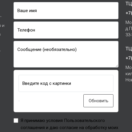
ТЦ
Ваше имя
+7
-
Мо
р и
д.
Телефон
и
33
ТЦ
Сообщение (необязательно)
7
+7
Мо
ки
Но
Введите код с картинки
Обновить
Я принимаю условия Пользовательского
соглашения и даю согласие на обработку моих