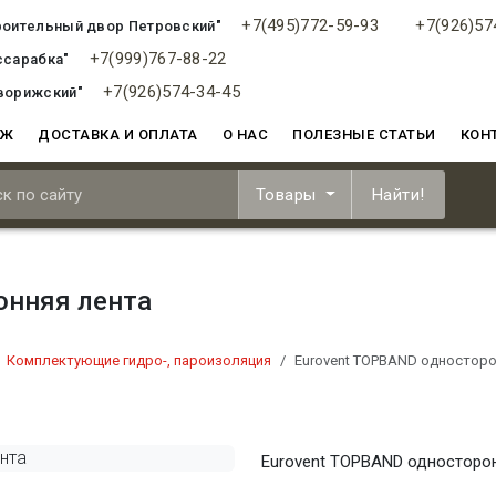
+7(495)772-59-93
+7(926)57
роительный двор Петровский"
+7(999)767-88-22
ссарабка"
+7(926)574-34-45
ворижский"
АЖ
ДОСТАВКА И ОПЛАТА
О НАС
ПОЛЕЗНЫЕ СТАТЬИ
КОН
Товары
Найти!
онняя лента
Комплектующие гидро-, пароизоляция
Eurovent TOPBAND односторо
Eurovent TOPBAND односторо