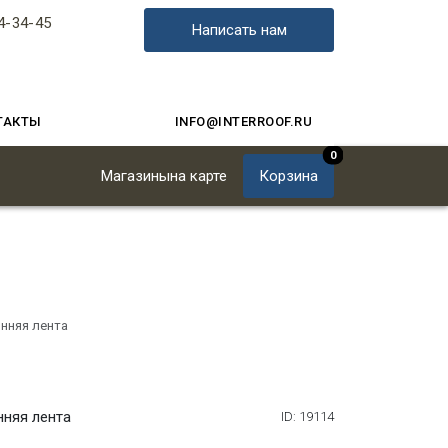
4-34-45
Написать нам
ТАКТЫ
INFO@INTERROOF.RU
0
Магазины
на карте
Корзина
нняя лента
нняя лента
ID: 19114