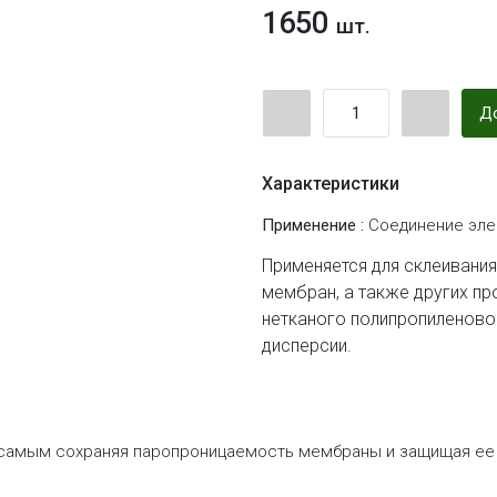
1650
шт.
До
Характеристики
Применение :
Соединение эл
Применяется для склеивани
мембран, а также других пр
нетканого полипропиленово
дисперсии.
 самым сохраняя паропроницаемость мембраны и защищая ее о