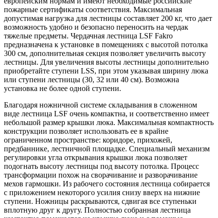
европейским нормам и имеют необходимые российские
пожарные сертификаты соответствия. Максимальная
допустимая нагрузка для лестницы составляет 200 кг, что дает
возможность удобно и безопасно переносить на чердак
тяжелые предметы. Чердачная лестница LSF Fakro
предназначена к установке в помещениях с высотой потолка
300 см, дополнительная секция позволяет увеличить высоту
лестницы. Для увеличения высоты лестницы дополнительно
приобретайте ступени LSS, при этом указывая ширину люка
или ступени лестницы (30, 32 или 40 см). Возможна
установка не более одной ступени.
Благодаря ножничной системе складывания в сложенном
виде лестница LSF очень компактна, и соответственно имеет
небольшой размер крышки люка. Максимальная компактность
конструкции позволяет использовать ее в крайне
ограниченном пространстве: коридоре, прихожей,
предбаннике, лестничной площадке. Специальный механизм
регулировки угла открывания крышки люка позволяет
подогнать высоту лестницы под высоту потолка. Процесс
трансформации похож на сворачивание и разворачивание
мехов гармошки. Из рабочего состояния лестница собирается
с приложением некоторого усилия снизу вверх на нижние
ступени. Ножницы раскрываются, сдвигая все ступеньки
вплотную друг к другу. Полностью собранная лестница